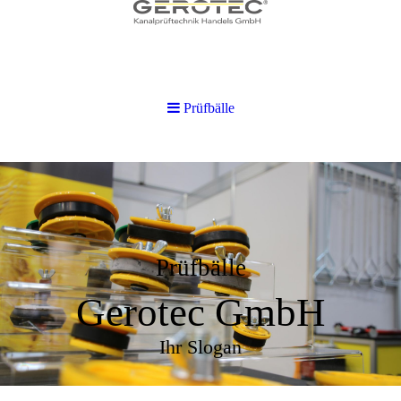
Prüfbälle
Prüfbälle
Gerotec GmbH
Ihr Slogan